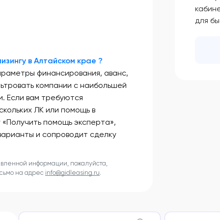
кабин
для б
изингу в Алтайском крае ?
араметры финансирования, аванс,
льтровать компании с наибольшей
. Если вам требуются
скольких ЛК или помощь в
у «Получить помощь эксперта»,
варианты и сопроводит сделку
авленной информации, пожалуйста,
исьмо на адрес
info@gidleasing.ru
.