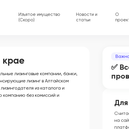
Изъятое имущество
Новости и
О
(Скоро)
статьи
проек
Важна
 крае
✅ Вс
ьные лизинговые компании, банки,
про
ансирующие лизинг в Алтайском
 лизингодателя из каталога и
ю компанию без комиссий и
Для
Счита
на сай
платф