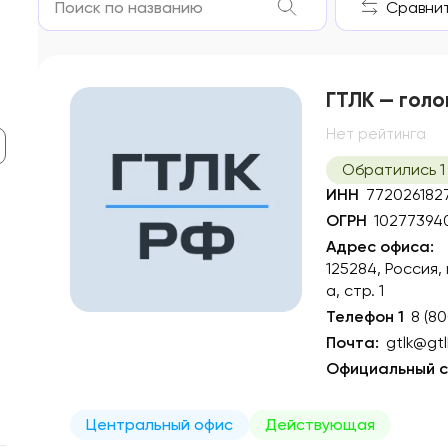
Сравнить
ГТЛК — голо
Нет рейтинга
Обратились 1
ИНН
772026182
ОГРН
10277394
Адрес офиса:
125284, Россия,
а, стр. 1
Телефон 1
8 (8
Почта:
gtlk@gtl
Официальный с
Центральный офис
Действующая