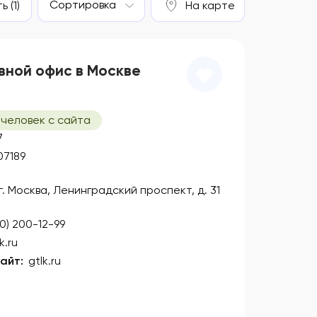
Сортировка
 (1)
На карте
вной офис в Москве
 человек с сайта
7
07189
 г. Москва, Ленинградский проспект, д. 31
00) 200-12-99
k.ru
айт:
gtlk.ru