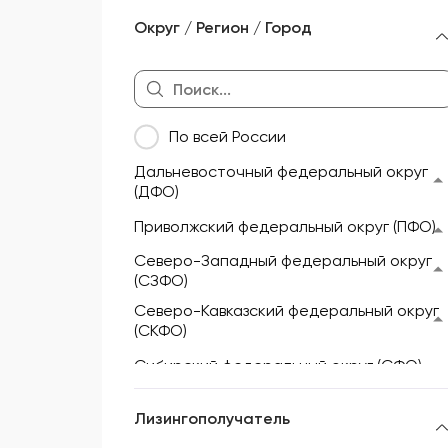
Морской и речной транспорт
Округ / Регион / Город
Мототехника и техника для
активного отдыха
Недвижимость
По всей России
Оборудование
Дальневосточный федеральный округ
Прицепы и полуприцепы
(ДФО)
Сельскохозяйственная техника
Приволжский федеральный округ (ПФО)
Складская техника
Северо-Западный федеральный округ
(СЗФО)
Спецтехника
Северо-Кавказский федеральный округ
(СКФО)
Сибирский федеральный округ (СФО)
Уральский федеральный округ (УФО)
Лизингополучатель
Центральный федеральный округ (ЦФО)